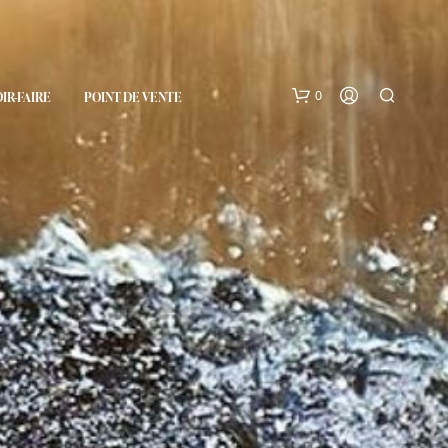
0
OIR-FAIRE
POINT DE VENTE
V
O
T
R
E
P