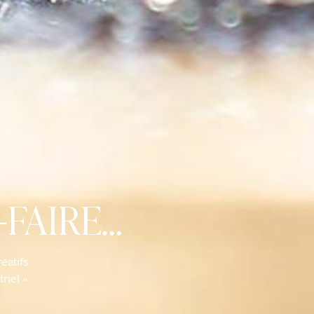
-FAIRE…
éatifs
riel »