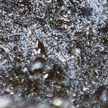
A
N
I
E
R
E
S
T
V
I
D
E
.