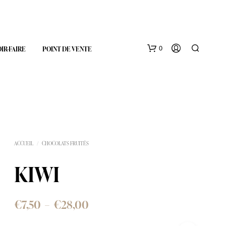
0
OIR-FAIRE
POINT DE VENTE
ACCUEIL
/
CHOCOLATS FRUITÉS
KIWI
V
O
T
R
Plage
€
7,50
–
€
28,00
E
P
de