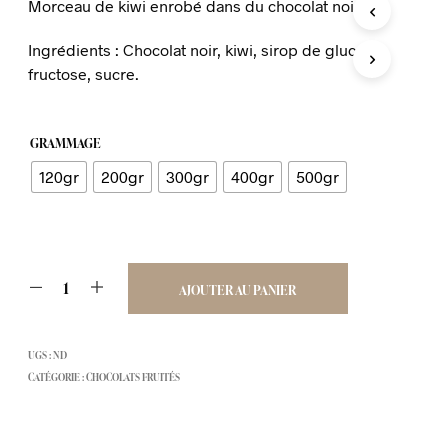
A
Morceau de kiwi enrobé dans du chocolat noir.
prix :
N
I
Ingrédients : Chocolat noir, kiwi, sirop de glucose-
€7,50
E
fructose, sucre.
R
à
E
S
€28,00
T
GRAMMAGE
V
I
120gr
200gr
300gr
400gr
500gr
D
E
.
AJOUTER AU PANIER
UGS :
ND
CATÉGORIE :
CHOCOLATS FRUITÉS