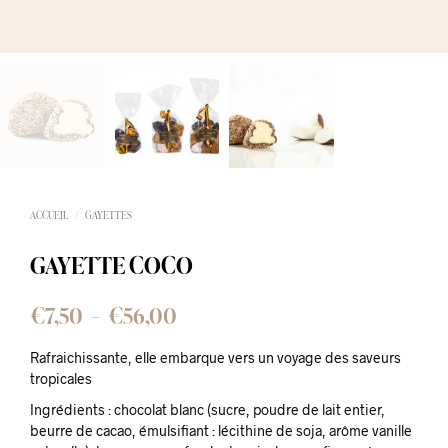
ACCUEIL
/
GAYETTES
GAYETTE COCO
Plage
€
7,50
–
€
56,00
de
Rafraichissante, elle embarque vers un voyage des saveurs
prix :
tropicales
€7,50
Ingrédients : chocolat blanc (sucre, poudre de lait entier,
beurre de cacao, émulsifiant : lécithine de soja, arôme vanille
à