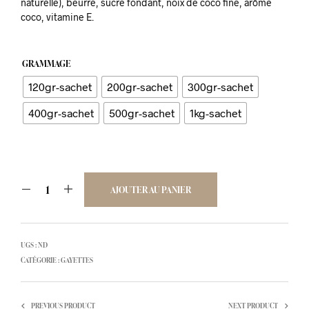
naturelle), beurre, sucre fondant, noix de coco fine, arôme
coco, vitamine E.
€56,00
GRAMMAGE
120gr-sachet
200gr-sachet
300gr-sachet
400gr-sachet
500gr-sachet
1kg-sachet
AJOUTER AU PANIER
UGS :
ND
CATÉGORIE :
GAYETTES
PREVIOUS PRODUCT
NEXT PRODUCT