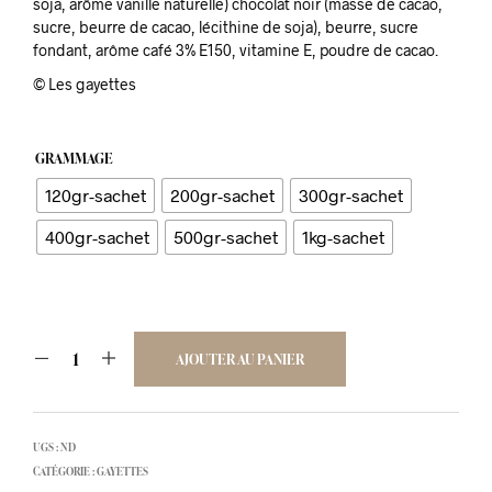
soja, arôme vanille naturelle) chocolat noir (masse de cacao,
sucre, beurre de cacao, lécithine de soja), beurre, sucre
€56,00
fondant, arôme café 3% E150, vitamine E, poudre de cacao.
© Les gayettes
GRAMMAGE
120gr-sachet
200gr-sachet
300gr-sachet
400gr-sachet
500gr-sachet
1kg-sachet
AJOUTER AU PANIER
UGS :
ND
CATÉGORIE :
GAYETTES