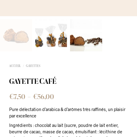
ACCUEIL
/
GAYETTES
GAYETTE CAFÉ
Plage
€
7,50
–
€
56,00
de
Pure délectation d’arabica & d’arômes très raffinés, un plaisir
prix :
par excellence
€7,50
Ingrédients : chocolat au lait (sucre, poudre de lait entier,
beurre de cacao, masse de cacao, émulsifiant : lécithine de
à