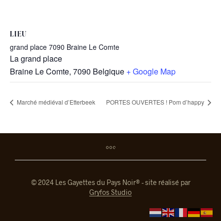
LIEU
grand place 7090 Braine Le Comte
La grand place
Braine Le Comte
,
7090
Belgique
+ Google Map
Marché médiéval d’Etterbeek
PORTES OUVERTES ! Pom d’happy
© 2024 Les Gayettes du Pays Noir® - site réalisé par
Gryfos Studio