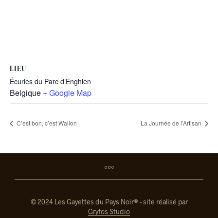
LIEU
Écuries du Parc d’Enghien
Belgique
+ Google Map
C’est bon, c’est Wallon
La Journée de l’Artisan
© 2024 Les Gayettes du Pays Noir® - site réalisé par
Gryfos Studio