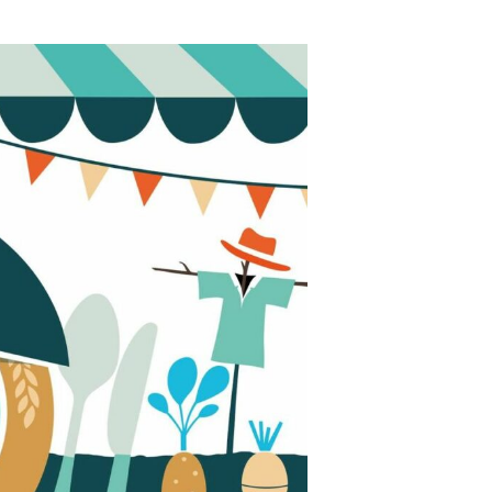
A
N
I
E
R
E
S
T
V
I
D
E
.