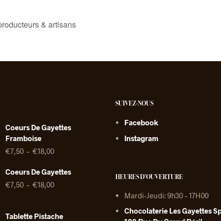
roducteurs & artisans
SUIVEZ-NOUS
Facebook
Coeurs De Gayettes
Framboise
Instagram
Plage
€
7,50
–
€
18,00
de
prix :
Coeurs De Gayettes
HEURES D’OUVERTURE
€7,50
Plage
€
7,50
–
€
18,00
à
de
Mardi-Jeudi: 9h30 – 17H00
€18,00
prix :
Chocolaterie Les Gayettes Sp
€7,50
Tablette Pistache