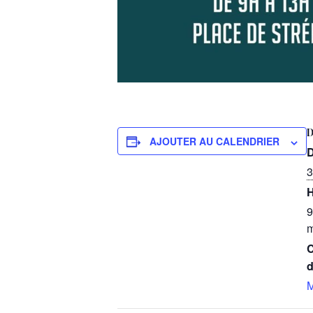
D
AJOUTER AU CALENDRIER
D
3
H
9
m
C
d
M