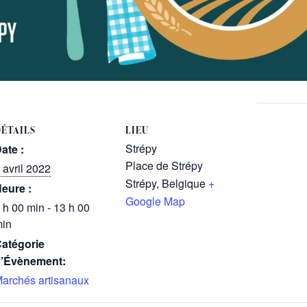
ÉTAILS
LIEU
Strépy
ate :
Place de Strépy
 avril 2022
Strépy
,
Belgique
+
eure :
Google Map
 h 00 min - 13 h 00
in
atégorie
’Évènement:
archés artisanaux