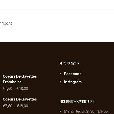
ripont
SUIVEZ-NOUS
Facebook
Coeurs De Gayettes
Framboise
Instagram
Plage
€
7,50
–
€
18,00
de
prix :
Coeurs De Gayettes
HEURES D’OUVERTURE
€7,50
Plage
€
7,50
–
€
18,00
à
de
Mardi-Jeudi: 9h30 – 17H00
€18,00